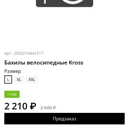
арт.
2000214441017
Бахилы велосипедные Kross
Размер
L
XL
XXL
-15%
2 210 ₽
2 600 ₽
Предзаказ