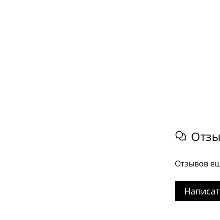
Отз
Отзывов ещ
Написат